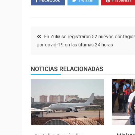
Facebook
Twitter
Pinterest
Navegación
En Zulia se registraron 52 nuevos contagio
por covid-19 en las últimas 24 horas
de
entradas
NOTICIAS RELACIONADAS