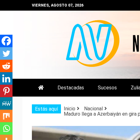
Saltar
VIERNES, AGOSTO 07, 2026
al
contenido
NOTIZULIA
NOTICIAS DEL ZULIA, VENEZUE
Destacadas
Sucesos
Zuli
Inicio
Nacional
Estás aquí
Maduro llega a Azerbaiyán en gira 