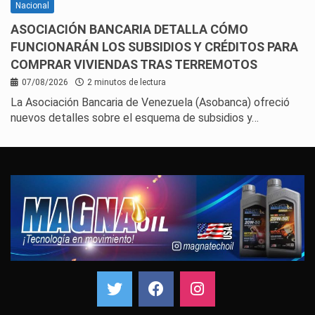
Nacional
ASOCIACIÓN BANCARIA DETALLA CÓMO
FUNCIONARÁN LOS SUBSIDIOS Y CRÉDITOS PARA
COMPRAR VIVIENDAS TRAS TERREMOTOS
07/08/2026
2 minutos de lectura
La Asociación Bancaria de Venezuela (Asobanca) ofreció
nuevos detalles sobre el esquema de subsidios y…