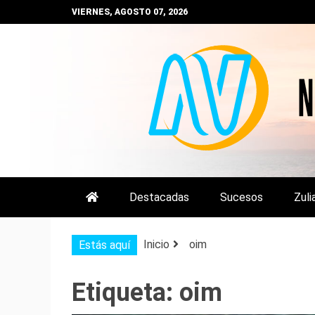
Saltar
VIERNES, AGOSTO 07, 2026
al
contenido
NOTIZULIA
NOTICIAS DEL ZULIA, VENEZUE
Destacadas
Sucesos
Zuli
Inicio
oim
Estás aquí
Etiqueta:
oim