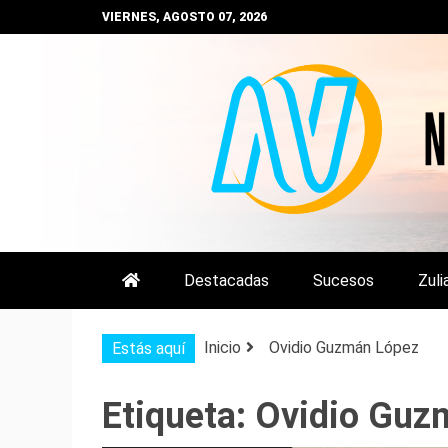
Saltar
VIERNES, AGOSTO 07, 2026
al
contenido
NOTIZULIA
NOTICIAS DEL ZULIA, VENEZUE
Destacadas
Sucesos
Zuli
Inicio
Ovidio Guzmán López
Estás aquí
Etiqueta:
Ovidio Guz