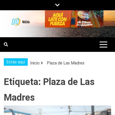
Saltar
al
contenido
NOTIZULIA
NOTICIAS DEL ZULIA, VENEZUELA Y
DE INTERÉS GENERAL.
Estás aquí
Inicio
Plaza de Las Madres
Etiqueta:
Plaza de Las
Madres