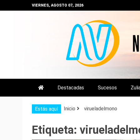
Saltar
VIERNES, AGOSTO 07, 2026
al
contenido
NOTIZULIA
NOTICIAS DEL ZULIA, VENEZUE
Destacadas
Sucesos
Zuli
Inicio
virueladelmono
Estás aquí
Etiqueta:
virueladel