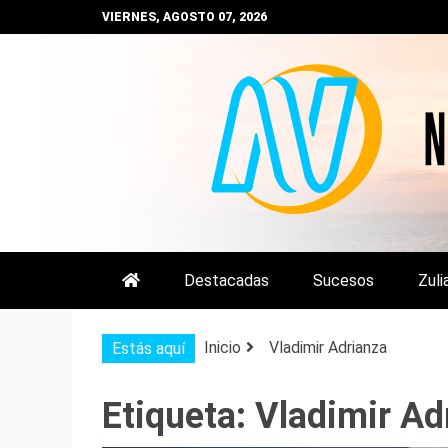
Saltar
VIERNES, AGOSTO 07, 2026
al
contenido
NOTIZULIA
NOTICIAS DEL ZULIA, VENEZUE
Destacadas
Sucesos
Zuli
Inicio
Vladimir Adrianza
Estás aquí
Etiqueta:
Vladimir Ad