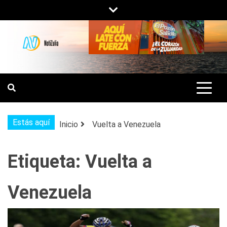
Saltar
al
contenido
NOTIZULIA
NOTICIAS DEL ZULIA, VENEZUELA Y
DE INTERÉS GENERAL.
Estás aquí
Inicio
Vuelta a Venezuela
Etiqueta:
Vuelta a
Venezuela