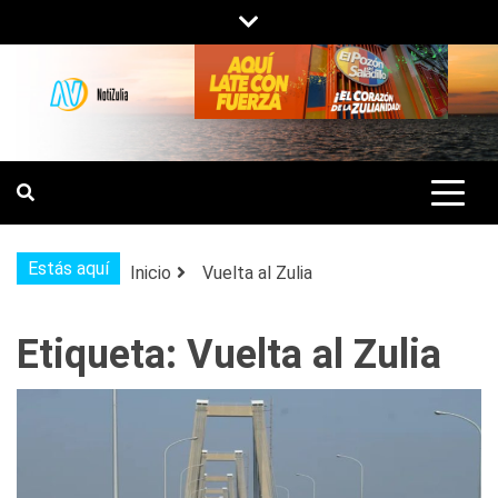
Saltar
al
contenido
NOTIZULIA
NOTICIAS DEL ZULIA, VENEZUELA Y
DE INTERÉS GENERAL.
Estás aquí
Inicio
Vuelta al Zulia
Etiqueta:
Vuelta al Zulia