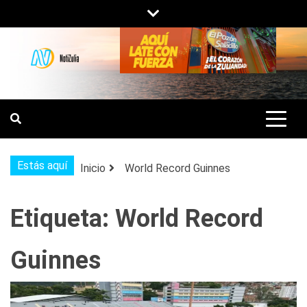
Saltar
al
contenido
NOTIZULIA
NOTICIAS DEL ZULIA, VENEZUELA Y
DE INTERÉS GENERAL.
Estás aquí
Inicio
World Record Guinnes
Etiqueta:
World Record
Guinnes