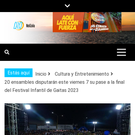
Saltar
al
contenido
NOTIZULIA
NOTICIAS DEL ZULIA, VENEZUELA Y
DE INTERÉS GENERAL.
Estás aquí
Inicio
Cultura y Entretenimiento
20 ensambles disputarán este viernes 7 su pase a la final
del Festival Infantil de Gaitas 2023