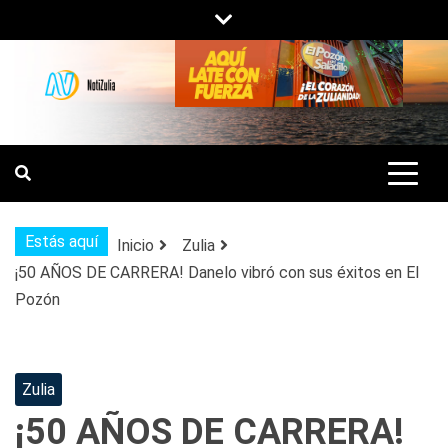
Saltar
al
contenido
NOTIZULIA
NOTICIAS DEL ZULIA, VENEZUELA Y
DE INTERÉS GENERAL.
Estás aquí
Inicio
Zulia
¡50 AÑOS DE CARRERA! Danelo vibró con sus éxitos en El
Pozón
Zulia
¡50 AÑOS DE CARRERA!