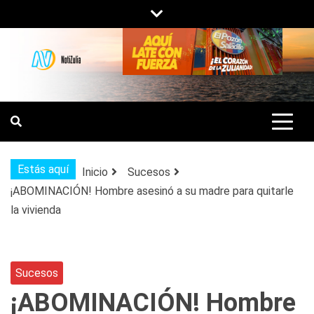
Saltar
al
contenido
NOTIZULIA
NOTICIAS DEL ZULIA, VENEZUELA Y
DE INTERÉS GENERAL.
Estás aquí
Inicio
Sucesos
¡ABOMINACIÓN! Hombre asesinó a su madre para quitarle
la vivienda
Sucesos
¡ABOMINACIÓN! Hombre