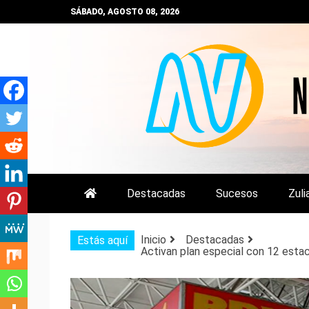
Saltar
SÁBADO, AGOSTO 08, 2026
al
contenido
NOTIZULIA
NOTICIAS DEL ZULIA, VENEZUE
Destacadas
Sucesos
Zuli
Inicio
Destacadas
Estás aquí
Activan plan especial con 12 estac