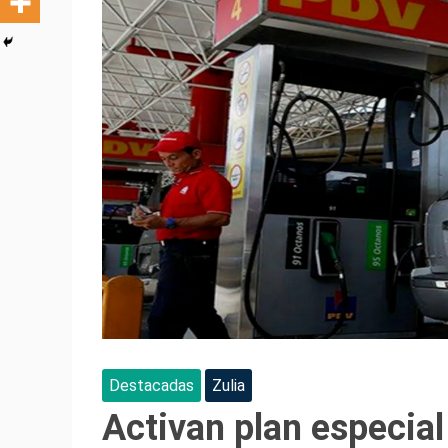
Destacadas
Zulia
Activan plan especia