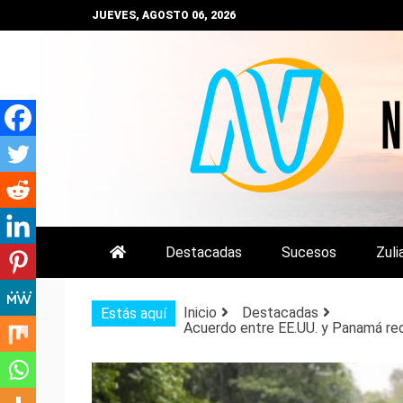
Saltar
JUEVES, AGOSTO 06, 2026
al
contenido
NOTIZULIA
NOTICIAS DEL ZULIA, VENEZUE
Destacadas
Sucesos
Zuli
Inicio
Destacadas
Estás aquí
Acuerdo entre EE.UU. y Panamá red