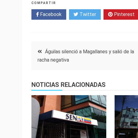
COMPARTIR
Facebook
Twitter
Pinterest
Navegación
Águilas silenció a Magallanes y salió de la
racha negativa
de
entradas
NOTICIAS RELACIONADAS