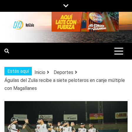
Saltar
al
contenido
NOTIZULIA
NOTICIAS DEL ZULIA, VENEZUELA Y
DE INTERÉS GENERAL.
Estás aquí
Inicio
Deportes
Águilas del Zulia recibe a siete peloteros en canje múltiple
con Magallanes