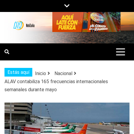
Saltar
al
contenido
NOTIZULIA
NOTICIAS DEL ZULIA, VENEZUELA Y
DE INTERÉS GENERAL.
Estás aquí
Inicio
Nacional
ALAV contabiliza 165 frecuencias internacionales
semanales durante mayo