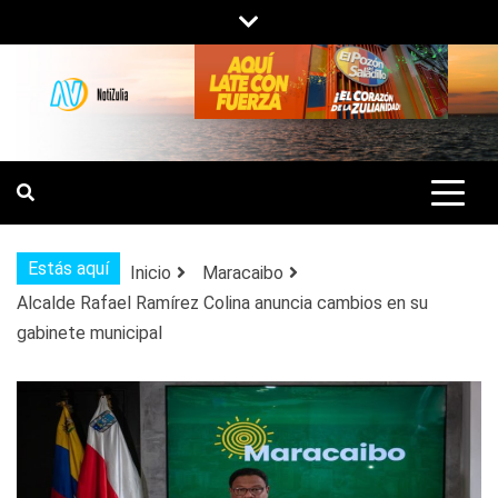
Saltar
al
contenido
NOTIZULIA
NOTICIAS DEL ZULIA, VENEZUELA Y
DE INTERÉS GENERAL.
Estás aquí
Inicio
Maracaibo
Alcalde Rafael Ramírez Colina anuncia cambios en su
gabinete municipal