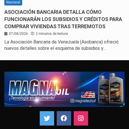
Nacional
ASOCIACIÓN BANCARIA DETALLA CÓMO
FUNCIONARÁN LOS SUBSIDIOS Y CRÉDITOS PARA
COMPRAR VIVIENDAS TRAS TERREMOTOS
07/08/2026
2 minutos de lectura
La Asociación Bancaria de Venezuela (Asobanca) ofreció
nuevos detalles sobre el esquema de subsidios y…