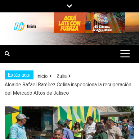
Saltar
al
contenido
NOTIZULIA
NOTICIAS DEL ZULIA, VENEZUELA Y
DE INTERÉS GENERAL.
Estás aquí
Inicio
Zulia
Alcalde Rafael Ramírez Colina inspecciona la recuperación
del Mercado Altos de Jalisco