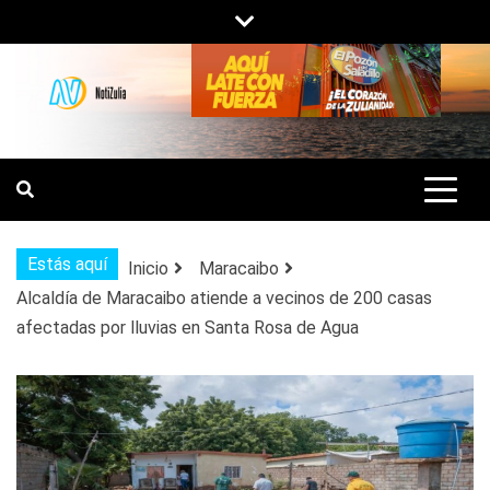
Saltar
al
contenido
NOTIZULIA
NOTICIAS DEL ZULIA, VENEZUELA Y
DE INTERÉS GENERAL.
Estás aquí
Inicio
Maracaibo
Alcaldía de Maracaibo atiende a vecinos de 200 casas
afectadas por lluvias en Santa Rosa de Agua