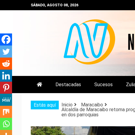
Saltar
SÁBADO, AGOSTO 08, 2026
al
contenido
NOTIZULIA
NOTICIAS DEL ZULIA, VENEZUE
Destacadas
Sucesos
Zuli
Inicio
Maracaibo
Estás aquí
Alcaldía de Maracaibo retoma prog
en dos parroquias