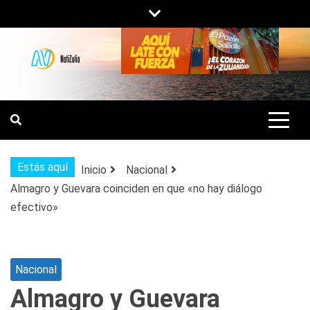
Saltar
al
contenido
NOTIZULIA
NOTICIAS DEL ZULIA, VENEZUELA Y
DE INTERÉS GENERAL.
Estás aquí
Inicio
Nacional
Almagro y Guevara coinciden en que «no hay diálogo
efectivo»
Nacional
Almagro y Guevara