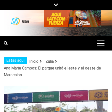
Saltar
al
contenido
NOTIZULIA
NOTICIAS DEL ZULIA, VENEZUELA Y
DE INTERÉS GENERAL.
Estás aquí
Inicio
Zulia
Ana María Campos: El parque unirá el este y el oeste de
Maracaibo