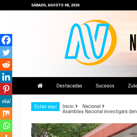
Saltar
SÁBADO, AGOSTO 08, 2026
al
contenido
NOTIZULIA
NOTICIAS DEL ZULIA, VENEZUE
Destacadas
Sucesos
Zuli
Inicio
Nacional
Estás aquí
Asamblea Nacional investigará den