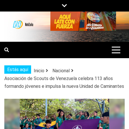
Saltar
al
contenido
NOTIZULIA
NOTICIAS DEL ZULIA, VENEZUELA Y
DE INTERÉS GENERAL.
Estás aquí
Inicio
Nacional
Asociación de Scouts de Venezuela celebra 113 años
formando jóvenes e impulsa la nueva Unidad de Caminantes