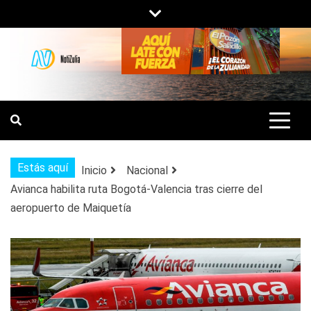
Saltar
al
contenido
NOTIZULIA
NOTICIAS DEL ZULIA, VENEZUELA Y
DE INTERÉS GENERAL.
Estás aquí
Inicio
Nacional
Avianca habilita ruta Bogotá-Valencia tras cierre del
aeropuerto de Maiquetía