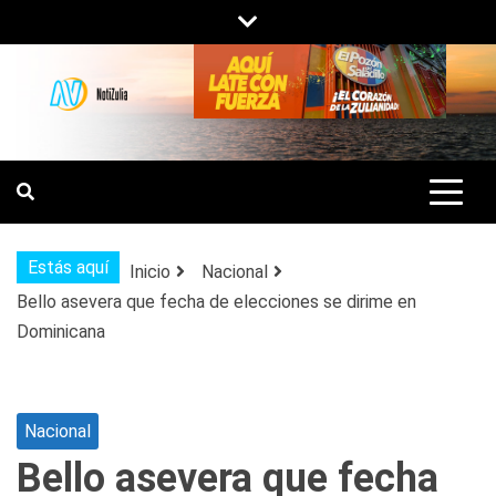
Saltar
al
contenido
NOTIZULIA
NOTICIAS DEL ZULIA, VENEZUELA Y
DE INTERÉS GENERAL.
Estás aquí
Inicio
Nacional
Bello asevera que fecha de elecciones se dirime en
Dominicana
Nacional
Bello asevera que fecha