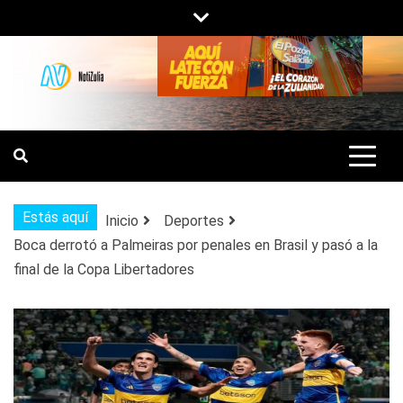
Saltar
al
contenido
NOTIZULIA
NOTICIAS DEL ZULIA, VENEZUELA Y
DE INTERÉS GENERAL.
Estás aquí
Inicio
Deportes
Boca derrotó a Palmeiras por penales en Brasil y pasó a la
final de la Copa Libertadores