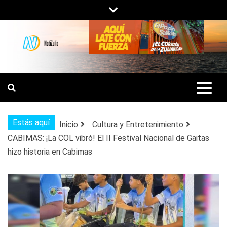
Saltar
al
contenido
NOTIZULIA
NOTICIAS DEL ZULIA, VENEZUELA Y
DE INTERÉS GENERAL.
Estás aquí
Inicio
Cultura y Entretenimiento
CABIMAS: ¡La COL vibró! El II Festival Nacional de Gaitas
hizo historia en Cabimas