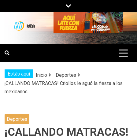
Saltar
al
contenido
NOTIZULIA
NOTICIAS DEL ZULIA, VENEZUELA Y
DE INTERÉS GENERAL.
Estás aquí
Inicio
Deportes
¡CALLANDO MATRACAS! Criollos le aguó la fiesta a los
mexicanos
Deportes
¡CALLANDO MATRACAS!