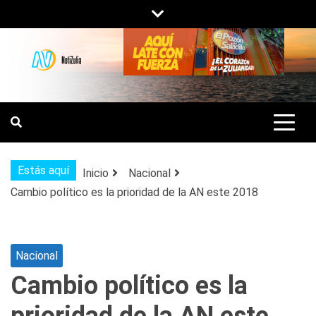
Saltar
al
contenido
NOTIZULIA
NOTICIAS DEL ZULIA, VENEZUELA Y
DE INTERÉS GENERAL.
Estás aquí
Inicio
Nacional
Cambio político es la prioridad de la AN este 2018
Nacional
Cambio político es la
prioridad de la AN este