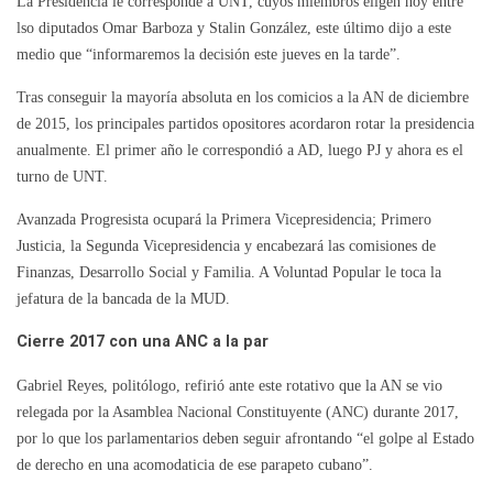
La Presidencia le corresponde a UNT, cuyos miembros eligen hoy entre
lso diputados Omar Barboza y Stalin González, este último dijo a este
medio que “informaremos la decisión este jueves en la tarde”.
Tras conseguir la mayoría absoluta en los comicios a la AN de diciembre
de 2015, los principales partidos opositores acordaron rotar la presidencia
anualmente. El primer año le correspondió a AD, luego PJ y ahora es el
turno de UNT.
Avanzada Progresista ocupará la Primera Vicepresidencia; Primero
Justicia, la Segunda Vicepresidencia y encabezará las comisiones de
Finanzas, Desarrollo Social y Familia. A Voluntad Popular le toca la
jefatura de la bancada de la MUD.
Cierre 2017 con una ANC a la par
Gabriel Reyes, politólogo, refirió ante este rotativo que la AN se vio
relegada por la Asamblea Nacional Constituyente (ANC) durante 2017,
por lo que los parlamentarios deben seguir afrontando “el golpe al Estado
de derecho en una acomodaticia de ese parapeto cubano”.