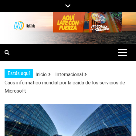
Saltar
al
contenido
NOTIZULIA
NOTICIAS DEL ZULIA, VENEZUELA Y
DE INTERÉS GENERAL.
Estás aquí
Inicio
Internacional
Caos informático mundial por la caída de los servicios de
Microsoft