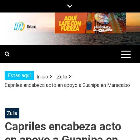
Saltar
al
contenido
NOTIZULIA
NOTICIAS DEL ZULIA, VENEZUELA Y
DE INTERÉS GENERAL.
Estás aquí
Inicio
Zulia
Capriles encabeza acto en apoyo a Guanipa en Maracaibo
Zulia
Capriles encabeza acto
en apoyo a Guanipa en