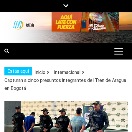
Saltar
al
contenido
NOTIZULIA
NOTICIAS DEL ZULIA, VENEZUELA Y
DE INTERÉS GENERAL.
Estás aquí
Inicio
Internacional
Capturan a cinco presuntos integrantes del Tren de Aragua
en Bogotá