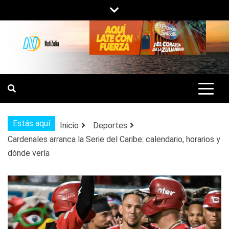
Saltar
al
contenido
NOTIZULIA
NOTICIAS DEL ZULIA, VENEZUELA Y
DE INTERÉS GENERAL.
Estás aquí
Inicio
Deportes
Cardenales arranca la Serie del Caribe: calendario, horarios y
dónde verla