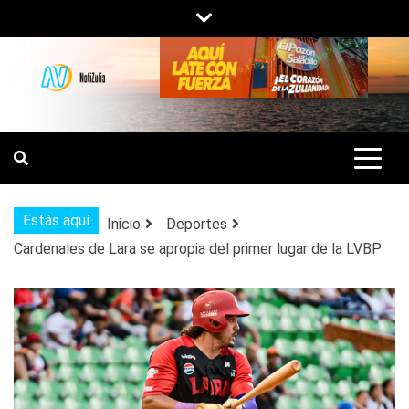
Saltar
al
contenido
NOTIZULIA
NOTICIAS DEL ZULIA, VENEZUELA Y
DE INTERÉS GENERAL.
Estás aquí
Inicio
Deportes
Cardenales de Lara se apropia del primer lugar de la LVBP