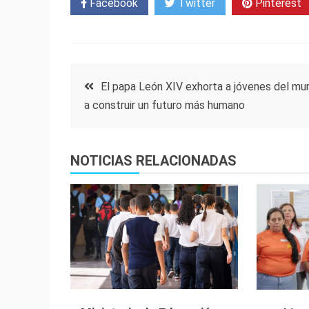
Facebook
Twitter
Pinterest
Navegación
El papa León XIV exhorta a jóvenes del mu
a construir un futuro más humano
de
entradas
NOTICIAS RELACIONADAS