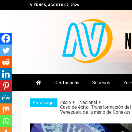
Saltar
VIERNES, AGOSTO 07, 2026
al
contenido
NOTIZULIA
NOTICIAS DEL ZULIA, VENEZUE
Destacadas
Sucesos
Zuli
Inicio
Nacional
Estás aquí
Caso de éxito: Transformación del
Venezuela de la mano de Conexus