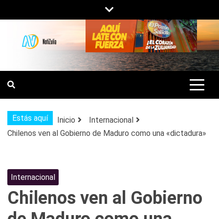
Saltar
al
contenido
NOTIZULIA
NOTICIAS DEL ZULIA, VENEZUELA Y
DE INTERÉS GENERAL.
Estás aquí
Inicio
Internacional
Chilenos ven al Gobierno de Maduro como una «dictadura»
Internacional
Chilenos ven al Gobierno
de Maduro como una