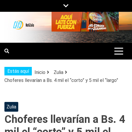
Saltar
al
contenido
NOTIZULIA
NOTICIAS DEL ZULIA, VENEZUELA Y
DE INTERÉS GENERAL.
Estás aquí
Inicio
Zulia
Choferes llevarían a Bs. 4 mil el “corto” y 5 mil el “largo”
Zulia
Choferes llevarían a Bs. 4
mil el “corto” y 5 mil el