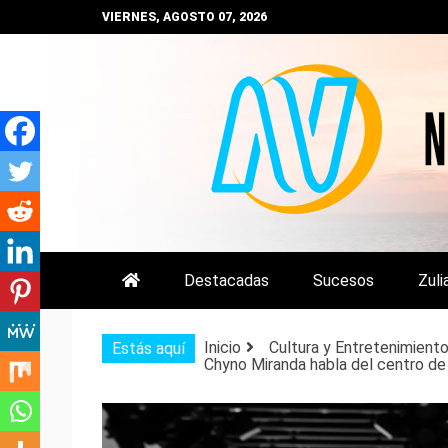
Saltar
VIERNES, AGOSTO 07, 2026
al
contenido
NOTIZULIA
NOTICIAS DEL ZULIA, VENEZUE
Destacadas
Sucesos
Zuli
Inicio
Cultura y Entretenimient
Estás aquí
Chyno Miranda habla del centro de 