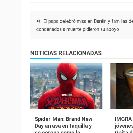
Navegación
El papa celebró misa en Baréin y familias d
condenados a muerte pidieron su apoyo
de
entradas
NOTICIAS RELACIONADAS
Spider-Man: Brand New
IMGRA i
Day arrasa en taquilla y
jóvenes
se corona como la
Gaita d