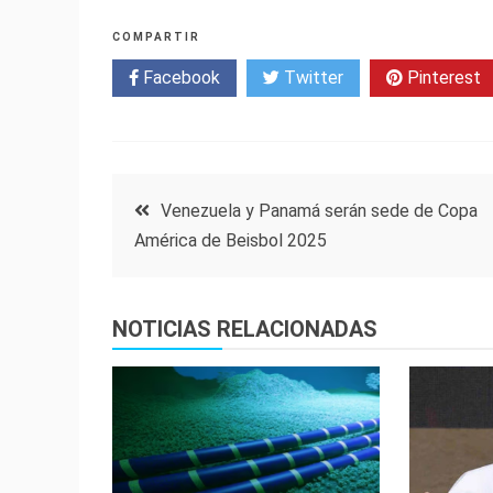
COMPARTIR
Facebook
Twitter
Pinterest
Navegación
Venezuela y Panamá serán sede de Copa
América de Beisbol 2025
de
entradas
NOTICIAS RELACIONADAS