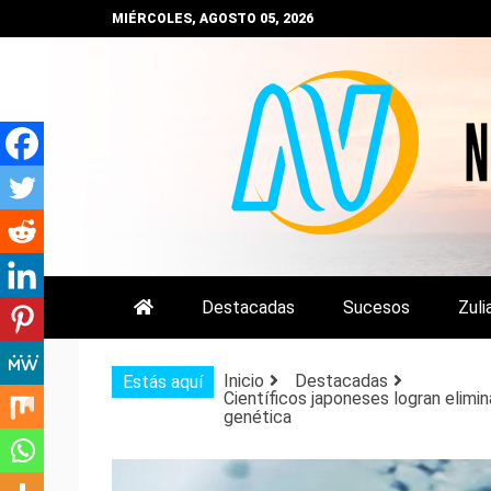
Saltar
MIÉRCOLES, AGOSTO 05, 2026
al
contenido
NOTIZULIA
NOTICIAS DEL ZULIA, VENEZUE
Destacadas
Sucesos
Zuli
Inicio
Destacadas
Estás aquí
Científicos japoneses logran elim
genética