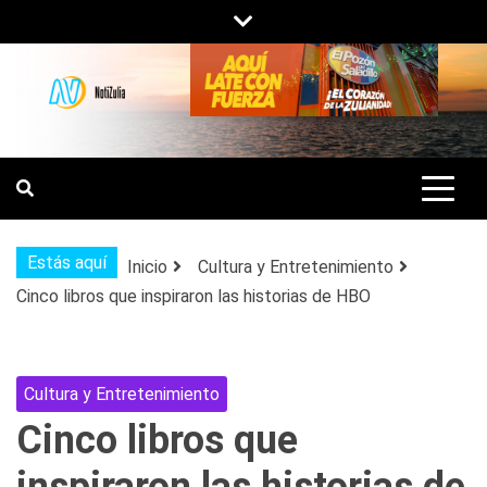
Saltar
al
contenido
NOTIZULIA
NOTICIAS DEL ZULIA, VENEZUELA Y
DE INTERÉS GENERAL.
Estás aquí
Inicio
Cultura y Entretenimiento
Cinco libros que inspiraron las historias de HBO
Cultura y Entretenimiento
Cinco libros que
inspiraron las historias de