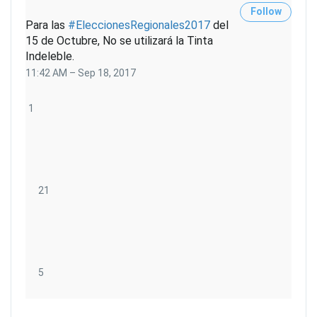
Follow
Para las
#
EleccionesRegionales2017
del
15 de Octubre, No se utilizará la Tinta
Indeleble.
11:42 AM – Sep 18, 2017
1
1
R
e
p
l
y
2
21
1
R
e
t
w
5
5
e
l
e
i
T
t