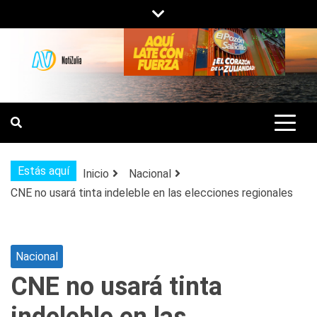
Saltar
al
contenido
NOTIZULIA
NOTICIAS DEL ZULIA, VENEZUELA Y
DE INTERÉS GENERAL.
Estás aquí
Inicio
Nacional
CNE no usará tinta indeleble en las elecciones regionales
Nacional
CNE no usará tinta
indeleble en las