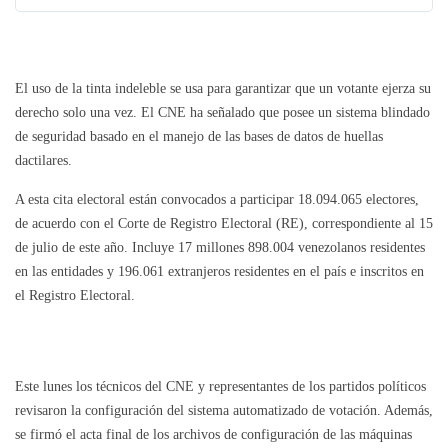
k
w
s
e
i
s
t
t
El uso de la tinta indeleble se usa para garantizar que un votante ejerza su
e
derecho solo una vez. El CNE ha señalado que posee un sistema blindado
r
de seguridad basado en el manejo de las bases de datos de huellas
A
dactilares.
d
s
A esta cita electoral están convocados a participar 18.094.065 electores,
i
de acuerdo con el Corte de Registro Electoral (RE), correspondiente al 15
n
de julio de este año. Incluye 17 millones 898.004 venezolanos residentes
f
en las entidades y 196.061 extranjeros residentes en el país e inscritos en
o
el Registro Electoral.
a
n
d
p
r
Este lunes los técnicos del CNE y representantes de los partidos políticos
i
revisaron la configuración del sistema automatizado de votación. Además,
v
se firmó el acta final de los archivos de configuración de las máquinas