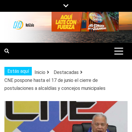
Saltar
al
contenido
NOTIZULIA
NOTICIAS DEL ZULIA, VENEZUELA Y
DE INTERÉS GENERAL.
Estás aquí
Inicio
Destacadas
CNE pospone hasta el 17 de junio el cierre de
postulaciones a alcaldías y concejos municipales