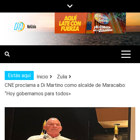
Saltar
al
contenido
NOTIZULIA
NOTICIAS DEL ZULIA, VENEZUELA Y
DE INTERÉS GENERAL.
Estás aquí
Inicio
Zulia
CNE proclama a Di Martino como alcalde de Maracaibo:
“Hoy gobernamos para todos»