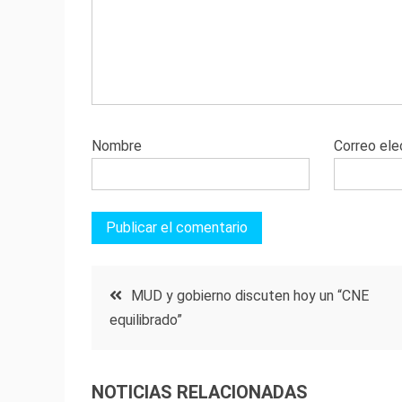
Nombre
Correo ele
Navegación
MUD y gobierno discuten hoy un “CNE
equilibrado”
de
entradas
NOTICIAS RELACIONADAS