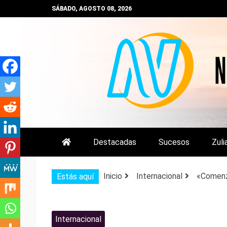
Saltar
SÁBADO, AGOSTO 08, 2026
al
contenido
NOTIZULIA
NOTICIAS DEL ZULIA, VENEZUE
Destacadas
Sucesos
Zuli
Inicio
Internacional
«Comenz
Estás aquí
Internacional