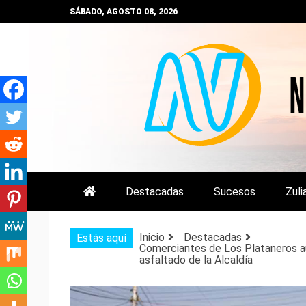
Saltar
SÁBADO, AGOSTO 08, 2026
al
contenido
NOTIZULIA
NOTICIAS DEL ZULIA, VENEZUE
Destacadas
Sucesos
Zuli
Inicio
Destacadas
Estás aquí
Comerciantes de Los Plataneros a
asfaltado de la Alcaldía