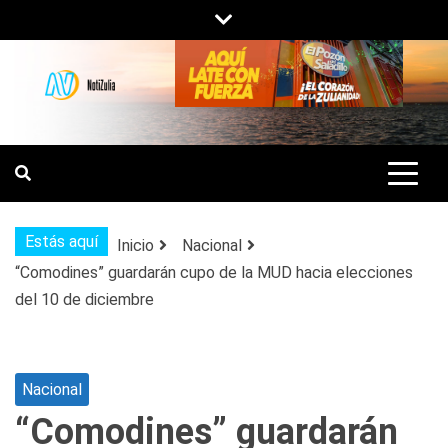
Saltar
al
contenido
NOTIZULIA
NOTICIAS DEL ZULIA, VENEZUELA Y
DE INTERÉS GENERAL.
Estás aquí
Inicio
Nacional
“Comodines” guardarán cupo de la MUD hacia elecciones
del 10 de diciembre
Nacional
“Comodines” guardarán