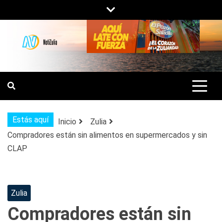
Saltar
al
contenido
NOTIZULIA
NOTICIAS DEL ZULIA, VENEZUELA Y
DE INTERÉS GENERAL.
Estás aquí
Inicio
Zulia
Compradores están sin alimentos en supermercados y sin
CLAP
Zulia
Compradores están sin