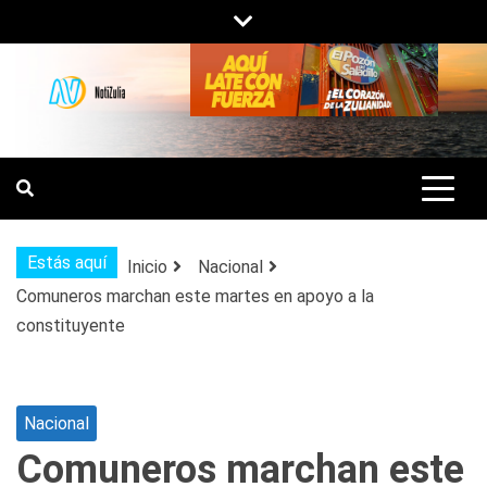
Saltar
al
contenido
NOTIZULIA
NOTICIAS DEL ZULIA, VENEZUELA Y
DE INTERÉS GENERAL.
Estás aquí
Inicio
Nacional
Comuneros marchan este martes en apoyo a la
constituyente
Nacional
Comuneros marchan este